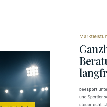
Marktleistu
Ganzh
Berat
langfr
bee
sport
unte
und Sportler s
steuerrechtlic