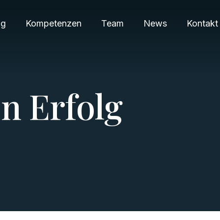
ng
Kompetenzen
Team
News
Kontakt
e
n
E
r
f
o
l
g