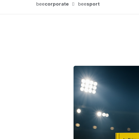
bee
corporate
bee
sport